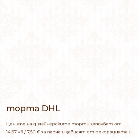
торта DHL
Цените на дизайнерските торти започват от
14,67 лв / 7,50 € за парче и зависят от декорацията и