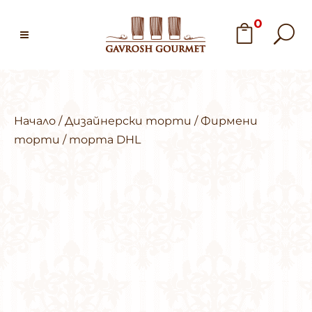
0
Начало
/
Дизайнерски торти
/
Фирмени
торти
/ торта DHL