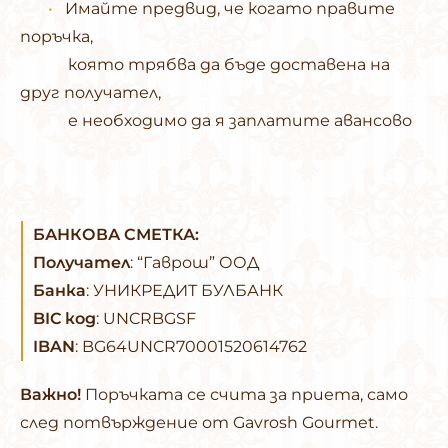
•
Имайте предвид, че когато правите
поръчка,
която трябва да бъде доставена на
друг получател,
е необходимо да я заплатите авансово
БАНКОВА СМЕТКА:
Получател
: “Гаврош” ООД
Банка
: УНИКРЕДИТ БУЛБАНК
BIC код
: UNCRBGSF
IBAN
: BG64UNCR70001520614762
Важно!
Поръчката се счита за приета, само
след потвърждение от Gavrosh Gourmet.