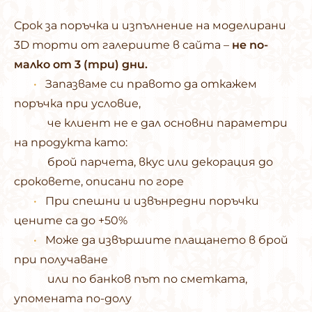
Срок за поръчка и изпълнение на моделирани
3D торти от галериите в сайта –
не по-
малко от 3 (три) дни.
•
Запазваме си правото да откажем
поръчка при условие,
че клиент не е дал основни параметри
на продукта като:
брой парчета, вкус или декорация до
сроковете, описани по горе
•
При спешни и извънредни поръчки
цените са до +50%
•
Може да извършите плащането в брой
при получаване
или по банков път по сметката,
упомената по-долу