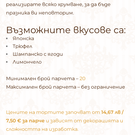
реализирате всяко хрумване, за да бъде
празника ви неповторим.
Възможните вкусове са:
Японска
Трюфел
Шампанско с ягоди
Лимончело
Минимален брой парчета –
20
Максимален брой парчета – без ограничение
Цените на тортите започват от
14,67 лв /
7,50 € за парче
и зависят от декорацията и
сложността на изработка.