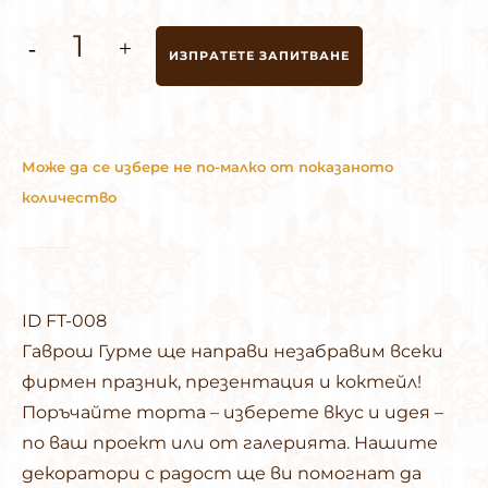
торта
ИЗПРАТЕТЕ ЗАПИТВАНЕ
DHL
количество
Може да се избере не по-малко от показаното
количество
Може да изберете не по-малко от показаното количество.
ID FT-008
Гаврош Гурме ще направи незабравим всеки
фирмен празник, презентация и коктейл!
Поръчайте торта – изберете вкус и идея –
по ваш проект или от
галерията
. Нашите
декоратори с радост ще ви помогнат да