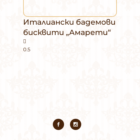
Италиански бадемови
бисквити „Амарети“