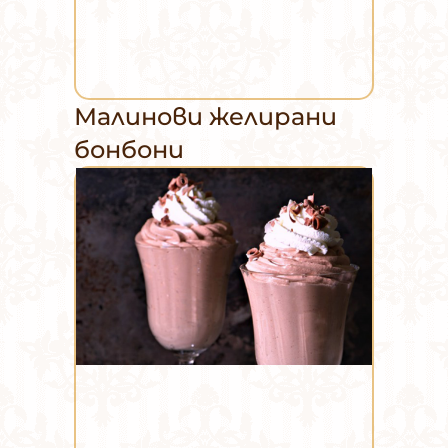
Малинови желирани
бонбони