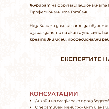
Журират
на форума „Националната К
Професионалните Готвачи.
Независимо дали искате да обучите
изграждането на екип с уникално ha
креативни идеи, професионални ре
ЕКСПЕРТИТЕ Н
КОНСУЛТАЦИИ
Дизайн на сладкарско производст
Оперативен мениджмънт и анали