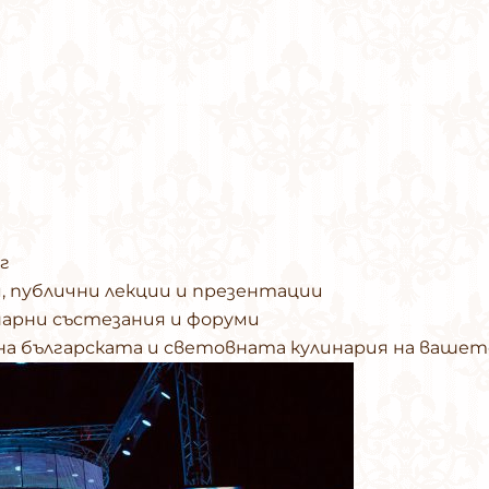
г
, публични лекции и презентации
нарни състезания и форуми
 на българската и световната кулинария на ваше