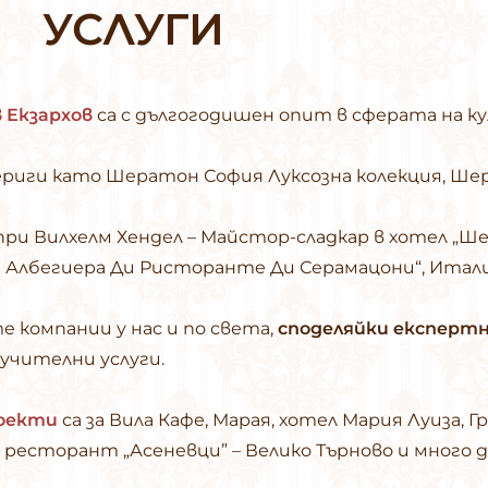
УСЛУГИ
в Екзархов
са с дългогодишен опит в сферата на к
ериги като Шератон София Луксозна колекция, Ше
ри Вилхелм Хендел – Майстор-сладкар в хотел „Ше
а Албегиера Ди Ристоранте Ди Серамацони“, Итали
е компании у нас и по света,
споделяйки експертн
учителни услуги.
оекти
са за Вила Кафе, Марая, хотел Мария Луиза, 
ресторант „Асеневци” – Велико Търново и много д