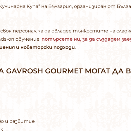
улинарна Купа“ на България, организиран от Бълга
 своя персонал, за да овладее тънкостите на сла
nds-on обучение,
потърсете ни, за да създадем зае
шения и новаторски подходи
.
А GAVROSH GOURMET МОГАТ ДА 
во и развитие
з