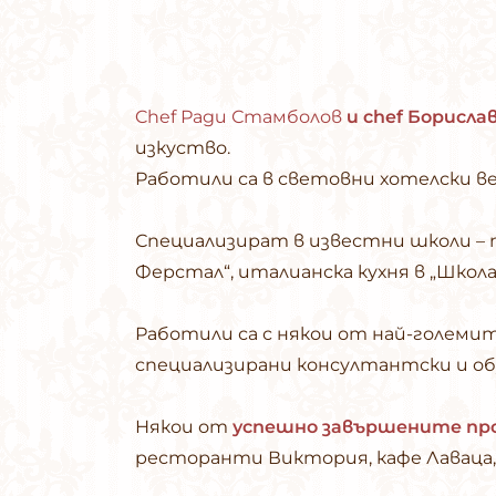
Chef Ради Стамболов
и
chef Борисла
изкуство.
Работили са в световни хотелски в
Специализират в известни школи – п
Ферстал“, италианска кухня в „Школ
Работили са с някои от най-големит
специализирани консултантски и об
Някои от
успешно завършените пр
ресторанти Виктория, кафе Лаваца, 