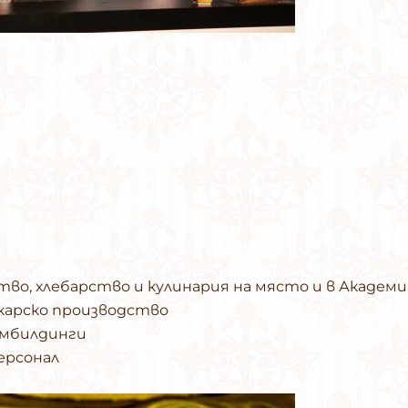
тво, хлебарство и кулинария на място и в Академ
дкарско производство
ймбилдинги
ерсонал