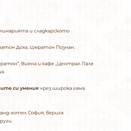
улинарията и сладкарското
ратон Доха, Шератон Познан.
ратон“, Виена и кафе „Централ Пале
я.
ите си умения
чрез широка гама
Гранд-хотел София, верига
руги.