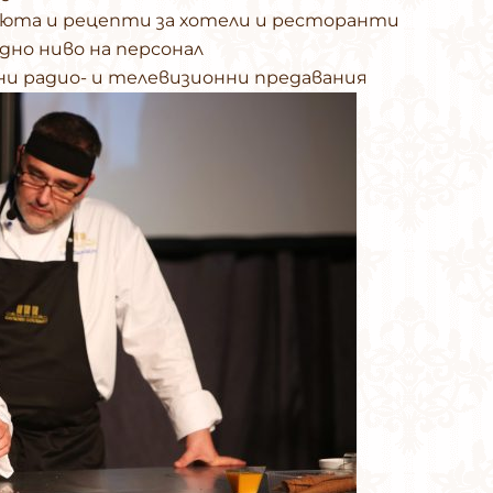
нюта и рецепти за хотели и ресторанти
дно ниво на персонал
ни радио- и телевизионни предавания