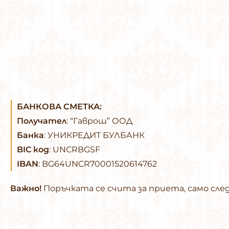
БАНКОВА СМЕТКА:
Получател
: “Гаврош” ООД
Банка
: УНИКРЕДИТ БУЛБАНК
BIC код
: UNCRBGSF
IBAN
: BG64UNCR70001520614762
Важно!
Поръчката се счита за приета, само сле