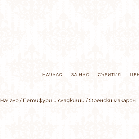
НАЧАЛО
ЗА НАС
СЪБИТИЯ
ЦЕ
Начало
/
Петифури и сладкиши
/ Френски макарон