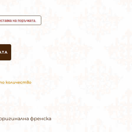
АТА
ото количество
 оригинална френска